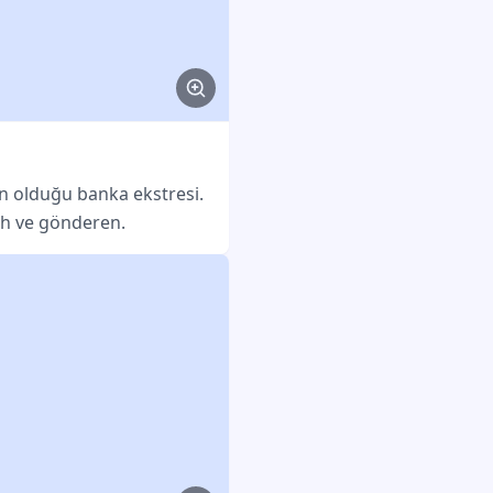
E-postayı
in olduğu banka ekstresi.
rih ve gönderen.