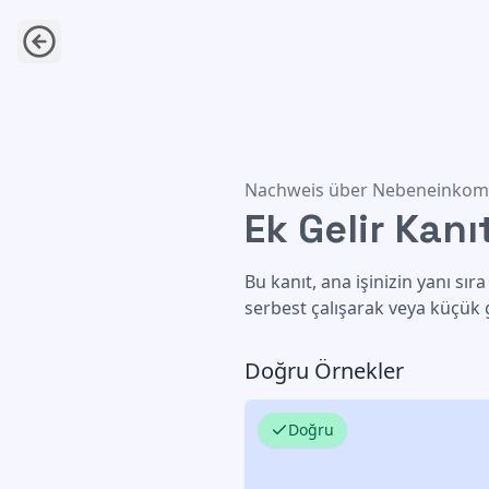
Ek Gelir Kanıtı
Nachweis über Nebeneinko
Ek Gelir Kanı
Bu kanıt, ana işinizin yanı sır
serbest çalışarak veya küçük 
Doğru Örnekler
Doğru