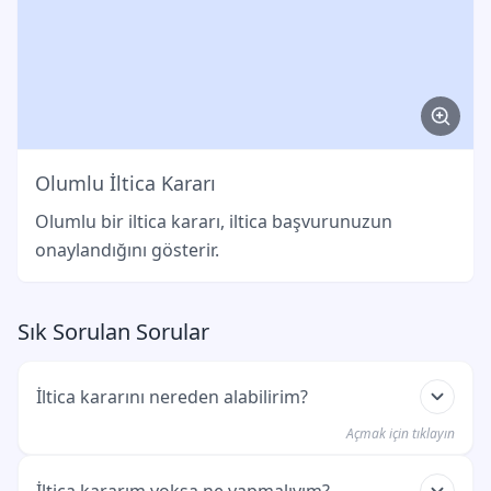
Olumlu İltica Kararı
Olumlu bir iltica kararı, iltica başvurunuzun
onaylandığını gösterir.
Sık Sorulan Sorular
İltica kararını nereden alabilirim?
Açmak için tıklayın
BAMF mektubu evinize gönderir. Bu, BAMF'deki
İltica kararım yoksa ne yapmalıyım?