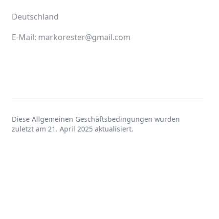
Deutschland
E-Mail: markorester@gmail.com
Diese Allgemeinen Geschäftsbedingungen wurden
zuletzt am 21. April 2025 aktualisiert.
©
2026
Alle Rechte vorbehalten.
Datenschutz
Impressum
AGB
Über uns
Für Verwaltungen