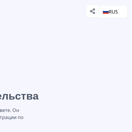
RUS
ельства
вете. Он
страции по