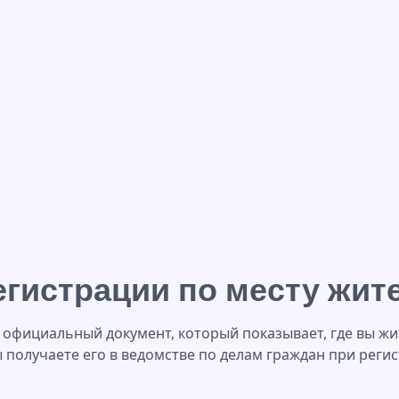
есту жительства
егистрации по месту жит
о официальный документ, который показывает, где вы жи
 получаете его в ведомстве по делам граждан при реги