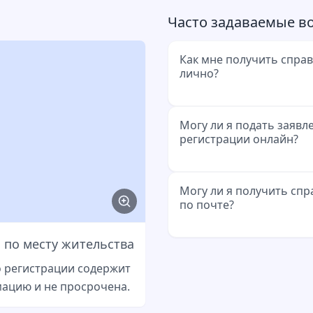
Часто задаваемые в
Как мне получить справ
лично?
Вы можете подать заяв
Могу ли я подать заявл
регистрации онлайн?
справки о регистрации 
делам граждан или рату
Возьмите с собой удос
Многие города предлаг
Могу ли я получить спр
заграничный паспорт. С
по почте?
онлайн через свой сер
10 евро.
вам понадобится удост
 по месту жительства
функцией онлайн-идент
Некоторые ведомства п
оплаты сборов.
о регистрации содержит
разрешают подачу пись
ацию и не просрочена.
почте. Отправьте неоф
копией вашего удостов