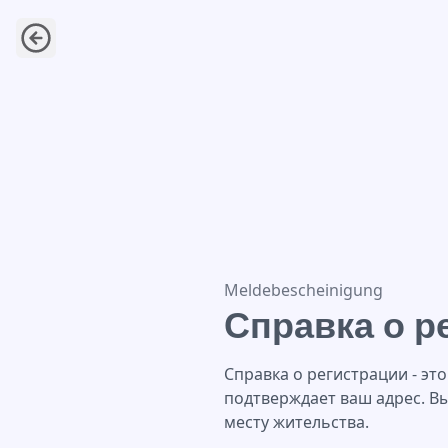
Справка о регистрации по м
Meldebescheinigung
Справка о р
Справка о регистрации - эт
подтверждает ваш адрес. Вы
месту жительства.