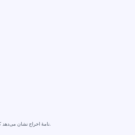
نامۀ اخراج نشان می‌دهد که رابطۀ کاری شما ختم شده است.