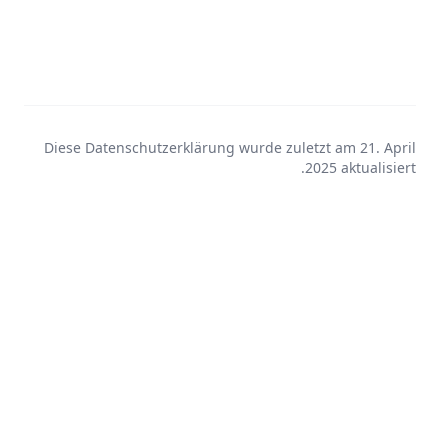
Diese Datenschutzerklärung wurde zuletzt am 21. April
2025 aktualisiert.
Alle Rechte vorbehalten.
2026
©
Für Verwaltungen
Über uns
AGB
Impressum
Datenschutz