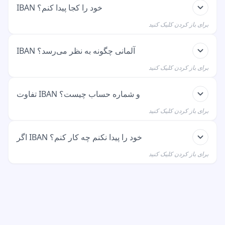
IBAN خود را کجا پیدا کنم؟
برای باز کردن کلیک کنید
IBAN روی صورت حساب‌های بانکی، کارت EC، در برنامه
IBAN آلمانی چگونه به نظر می‌رسد؟
بانکداری یا نامه‌های بانک قرار دارد. معمولاً بالای صفحه اول
برای باز کردن کلیک کنید
صورت حساب است.
IBAN آلمانی همیشه با 'DE' شروع می‌شود و در مجموع ۲۲
تفاوت IBAN و شماره حساب چیست؟
رقم دارد. مثال: DE89 3704 0044 0532 0130 00.
برای باز کردن کلیک کنید
فاصله‌ها فقط برای خوانایی هستند.
IBAN نسخه جدید بین‌المللی شماره حساب شماست.
اگر IBAN خود را پیدا نکنم چه کار کنم؟
شماره حساب قدیمی و کد بانک را شامل می‌شود. امروزه
برای باز کردن کلیک کنید
تقریباً همه جا فقط از IBAN استفاده می‌شود.
با بانک تماس بگیرید یا به شعبه بروید. با کارت شناسایی
می‌توانند فوراً IBAN را به شما بدهند. همچنین در برنامه
بانکداری نگاه کنید.