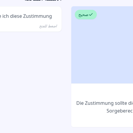
صحيح
 ich diese Zustimmung?
اضغط للفتح
 wenn die antragstellende
Person minderjährig ist.
Die Zustimmung sollte di
Sorgeberech