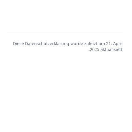
Diese Datenschutzerklärung wurde zuletzt am 21. April
2025 aktualisiert.
Alle Rechte vorbehalten.
2026
©
Für Verwaltungen
Über uns
AGB
Impressum
Datenschutz