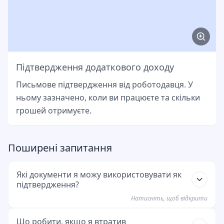
Підтвердження додаткового доходу
Письмове підтвердження від роботодавця. У
ньому зазначено, коли ви працюєте та скільки
грошей отримуєте.
Поширені запитання
Які документи я можу використовувати як
підтвердження?
Натисніть, щоб відкрити
Ви можете подати розрахункові листи, виписки
Що робити, якщо я втратив