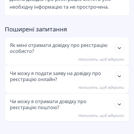
необхідну інформацію та не прострочена.
Поширені запитання
Як мені отримати довідку про реєстрацію
особисто?
Натисніть, щоб відкрити
Ви можете подати заяву на отримання довідки
Чи можу я подати заяву на довідку про
реєстрацію онлайн?
про реєстрацію особисто у відомстві у справах
громадян або ратуші вашого міста. Візьміть із
Натисніть, щоб відкрити
собою посвідчення особи або закордонний
Багато міст пропонують подання заяви онлайн
Чи можу я отримати довідку про
паспорт. Збір зазвичай становить 5-10 євро.
реєстрацію поштою?
через свій сервісний портал. Зазвичай вам
знадобиться посвідчення особи з функцією
Натисніть, щоб відкрити
онлайн-ідентифікації та спосіб оплати зборів.
Деякі відомства у справах громадян дозволяють