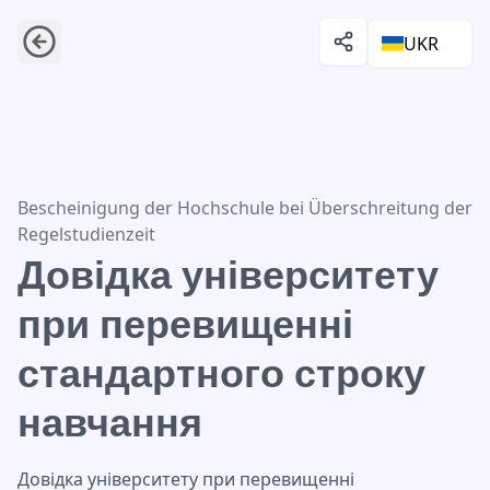
UKR
Довідка університету при перевищенні стандартного 
Bescheinigung der Hochschule bei Überschreitung der
Regelstudienzeit
Довідка університету
при перевищенні
стандартного строку
навчання
Довідка університету при перевищенні