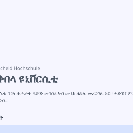
ርሲቲ
cheid Hochschule
ቅበላ ዩኒቨርሲቲ
ርሲቲ ንገለ ሕቶታት ፍቓድ መንበሪ ኣብ ሙኒክ ዘድሊ መረጋገጺ እዩ። ሓድሽ፣ 
ርብ።
ት