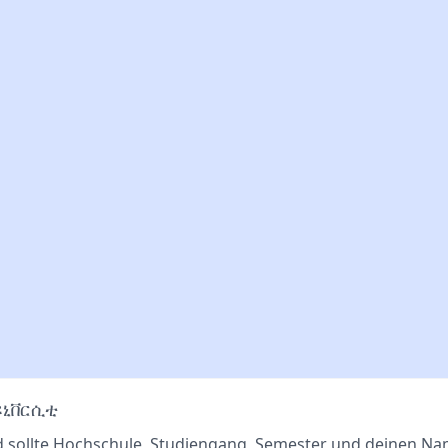
ዩኒቨርሲቲ
d sollte Hochschule, Studiengang, Semester und deinen N