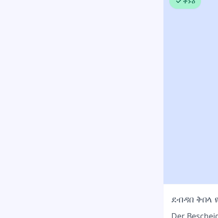
ቅኑዕ
ደብዳበ ቅበላ 
Der Beschei