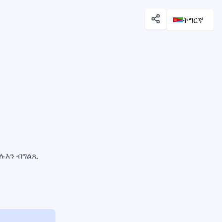
ትግርኛ
ምሉእን ብግልጺ