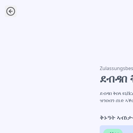
ደብዳበ ቅበላ ዩኒቨ
Zulassungsbes
ደብዳበ 
ደብዳበ ቅበላ ዩኒቨ
ዝንበብን ሰነድ ኣቕ
ቅኑዓት ኣብነታ