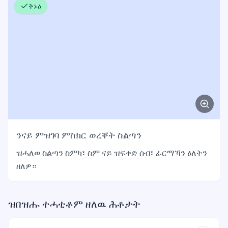
ቅኑዕ
ንናይ ምዝገባ ምስክር ወረቐት ስልጣን
ዝሓለወ ስልጣን ስምካ፣ ስም ናይ ዝፍቀድ ሰብ፣ ፊርማኻን ዕለትን
ዘለዎ።
ዝበዝሑ ተሓቲቶም ዘለዉ ሕቶታት