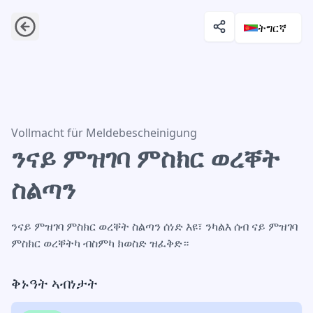
ትግርኛ
ንናይ ምዝገባ ምስክር ወረቐት ስልጣን
Vollmacht für Meldebescheinigung
ንናይ ምዝገባ ምስክር ወረቐት
ስልጣን
ንናይ ምዝገባ ምስክር ወረቐት ስልጣን ሰነድ እዩ፣ ንካልእ ሰብ ናይ ምዝገባ
ምስክር ወረቐትካ ብስምካ ክወስድ ዝፈቅድ።
ቅኑዓት ኣብነታት