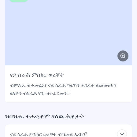
ናይ ስራሕ ምስክር ወረቐት
ብምሉኡ ዝተመልአ፣ ናይ ስራሕ ግዜኻን ሓበሬታ ደመወዝካን
ዘለዎን ብስራሕ ሃቢ ዝተፈርመን።
ዝበዝሑ ተሓቲቶም ዘለዉ ሕቶታት
ናይ ስራሕ ምስክር ወረቐት ብኸመይ እረክቦ?