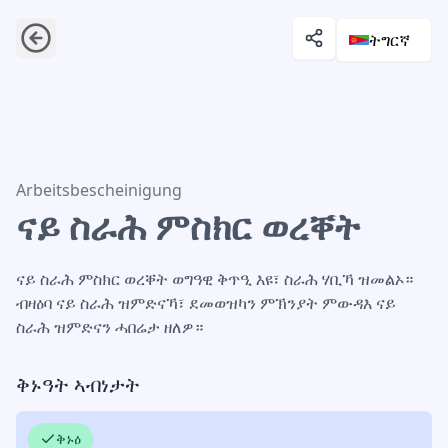
ትግርኛ
ናይ ስራሕ ምስክር ወረቐት
Arbeitsbescheinigung
ናይ ስራሕ ምስክር ወረቐት
ናይ ስራሕ ምስክር ወረቐት ወግዓዊ ቅጥዒ እዩ፣ ስራሕ ሃቢኻ ዝመልኦ።
ብዛዕባ ናይ ስራሕ ዝምድናኻ፣ ደመወዝካን ምኽንያት ምውዳእ ናይ
ስራሕ ዝምድናን ሓበሬታ ዘለዎ።
ቅኑዓት ኣብነታት
ቅኑዕ