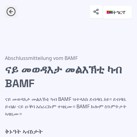
ትግርኛ
ናይ መወዳእታ መልእኽቲ ካብ BAMF
Abschlussmitteilung vom BAMF
ናይ መወዳእታ መልእኽቲ ካብ
BAMF
ናይ መወዳእታ መልእኽቲ ካብ BAMF ዝተላእከ ደብዳቤ እዩ። ደብዳቤ
ይብል፡ ናይ ዑቕባ አሰራርኩም ተዛዚሙ። BAMF ኩሎም ስጉምትታት
ኣዛዚሙ።
ቅኑዓት ኣብነታት