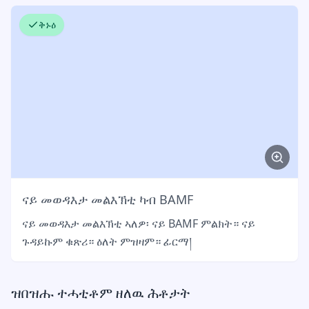
ቅኑዕ
ናይ መወዳእታ መልእኽቲ ካብ BAMF
ናይ መወዳእታ መልእኽቲ ኣለዎ፡ ናይ BAMF ምልክት። ናይ
ጉዳይኩም ቁጽሪ። ዕለት ምዝዛም። ፊርማ།
ዝበዝሑ ተሓቲቶም ዘለዉ ሕቶታት