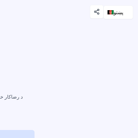
پښتو
د رضاکار خد