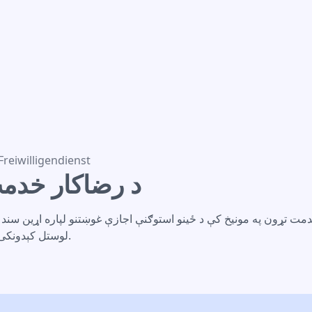
د رض
reiwilligendienst
د رضاکار خدم
مت تړون په مونیخ کې د ځینو استوګنې اجازې غوښتنو لپاره اړین سند د
لوستل کېدونکی سند وړاندې کړه.