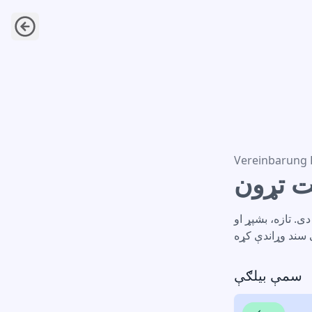
اکار خدمت تړون
Vereinbarung F
ت تړون
ی. تازه، بشپړ او
سمې بیلګې