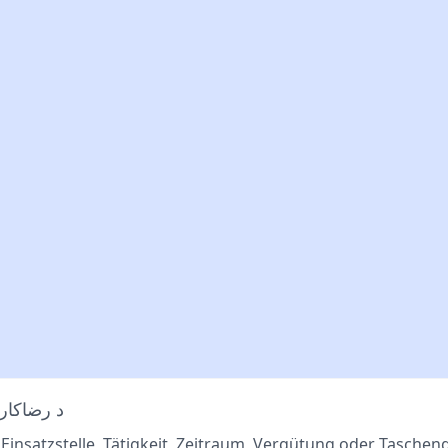
د رضاکار
 Einsatzstelle, Tätigkeit, Zeitraum, Vergütung oder Taschen