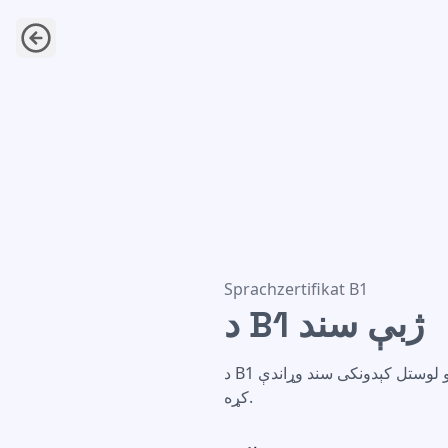
د B1 ژبې سند
Sprachzertifikat B1
د B1 ژبې سند
د B1 ژبې سند په مونیخ کې د ځینو استوګنې اجازې غوښتنو لپاره اړین سند دی. تازه، بشپړ او لوستل کېدونکی سند وړاندې
کړه.