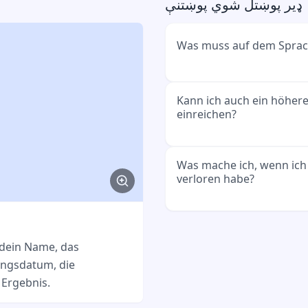
ډیر پوښتل شوي پوښتنې
Was muss auf dem Sprach
Wichtig sind dein vollst
Kann ich auch ein höher
einreichen?
B1, das Datum der Prüfun
Sprachschule oder Prüfu
bestanden hast.
Ja. Wenn ausdrücklich B1 
Was mache ich, wenn ich 
verloren habe?
höheres Niveau wie B2 o
ebenfalls hilfreich, solang
und gut lesbar ist.
Frag bei der Sprachschul
einer Ersatzbescheinigu
 dein Name, das
Kopie.
ungsdatum, die
 Ergebnis.