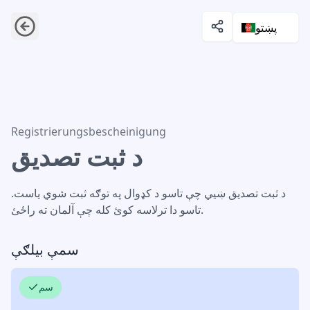
پښتو
د ثبت تصدیق
Registrierungsbescheinigung
د ثبت تصدیق
د ثبت تصدیق ښیي چې تاسو د کډوال په توګه ثبت شوي یاست.
تاسو دا ترلاسه کوئ کله چې آلمان ته راځئ.
سمې بیلګې
سم