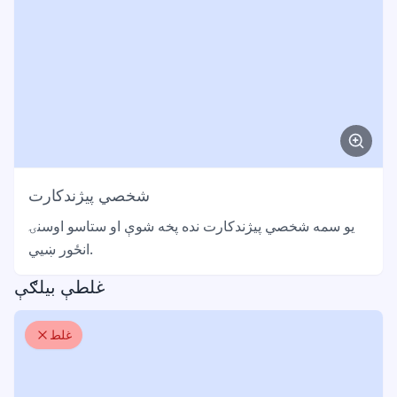
شخصي پیژندکارت
یو سمه شخصي پیژندکارت نده پخه شوې او ستاسو اوسنۍ
انځور ښیي.
غلطې بیلګې
غلط