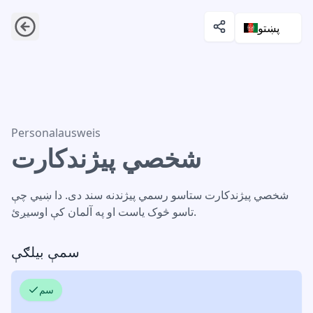
پښتو
شخصي پیژندکارت
Personalausweis
شخصي پیژندکارت
شخصي پیژندکارت ستاسو رسمي پیژندنه سند دی. دا ښیي چې
تاسو څوک یاست او په آلمان کې اوسیږئ.
سمې بیلګې
سم