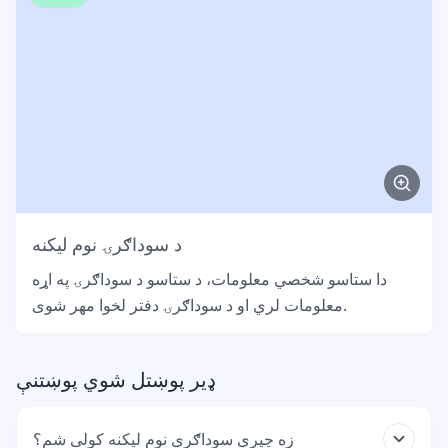
د سوداګرۍ نوم لیکنه
دا ستاسو شخصي معلومات، د ستاسو د سوداګرۍ په اړه
معلومات لري او د سوداګرۍ دفتر لخوا مهر شوی.
ډیر پوښتل شوي پوښتنې
زه چیرې سوداګري نوم لیکنه کولی شم؟