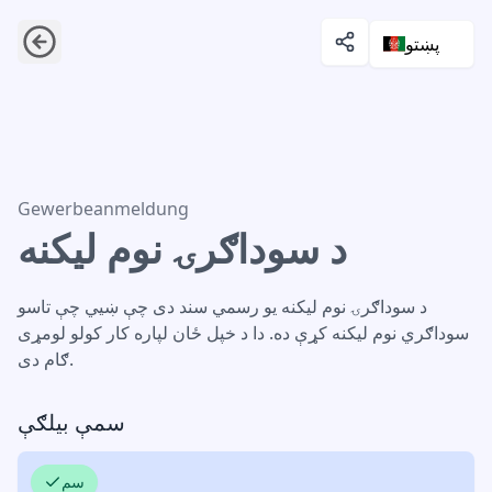
پښتو
د سوداګرۍ نوم لیکنه
Gewerbeanmeldung
د سوداګرۍ نوم لیکنه
د سوداګرۍ نوم لیکنه یو رسمي سند دی چې ښیي چې تاسو
سوداګري نوم لیکنه کړې ده. دا د خپل ځان لپاره کار کولو لومړی
ګام دی.
سمې بیلګې
سم