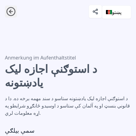
پښتو
د استوګنې اجازه لیک یادښتونه
Anmerkung im Aufenthaltstitel
د استوګنې اجازه لیک
یادښتونه
د استوګنې اجازه لیک یادښتونه ستاسو د سند مهمه برخه ده. دا د
قانوني بنسټ او په آلمان کې ستاسو د اوسیدو ځانګړو شرایطو په
اړه معلومات لري.
سمې بیلګې