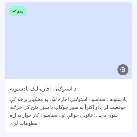
سم
د استوګنې اجازه لیک یادښتونه
یادښتونه د ستاسو د استوګنې اجازه لیک په مخکینۍ برخه کې
موقعیت لري او اکثراً په سور چوکاټ یا سور متن کې څرګند
شوي دي. دا قانوني حوالې او د ستاسو د کار جواز په اړه
معلومات لري.