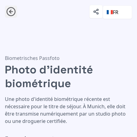
FR
Photo d'identité biométrique
Biometrisches Passfoto
Photo d'identité
biométrique
Une photo d'identité biométrique récente est
nécessaire pour le titre de séjour. À Munich, elle doit
être transmise numériquement par un studio photo
ou une droguerie certifiée.