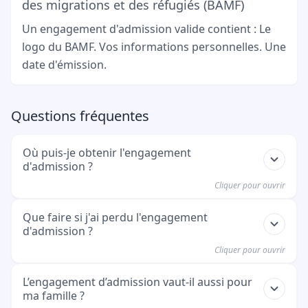
des migrations et des réfugiés (BAMF)
Un engagement d'admission valide contient : Le
logo du BAMF. Vos informations personnelles. Une
date d'émission.
Questions fréquentes
Où puis-je obtenir l'engagement
d'admission ?
Cliquer pour ouvrir
Vous l'obtenez directement du BAMF. Cela arrive
Que faire si j'ai perdu l'engagement
d'admission ?
après l'approbation de votre demande
d'admission.
Cliquer pour ouvrir
Vous devez contacter le BAMF (Office fédéral des
L’engagement d’admission vaut-il aussi pour
ma famille ?
migrations et des réfugiés). Vous pouvez utiliser