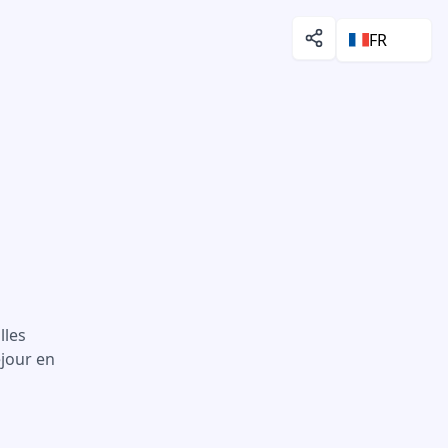
FR
lles
éjour en