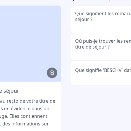
Que signifient les remar
séjour ?
Les remarques contienne
Où puis-je trouver les 
titre de séjour ?
juridiques telles que des a
séjour. Elles indiquent la
votre séjour a été appro
Vous trouvez les remarqu
Que signifie 'BESCHV' da
d'emploi vous avez.
de séjour dans le champ
Elles sont souvent mises
e séjour
rouge ou en texte rouge.
BESCHV signifie 'Beschä
(Règlement sur l'emploi)
u recto de votre titre de
dans les remarques, il se
es en évidence dans un
réglementations juridiq
uge. Elles contiennent
de travail en Allemagne.
t des informations sur