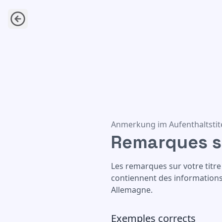
Remarques sur le titre de séj
Anmerkung im Aufenthaltstit
Remarques su
Les remarques sur votre titre
contiennent des informations 
Allemagne.
Exemples corrects