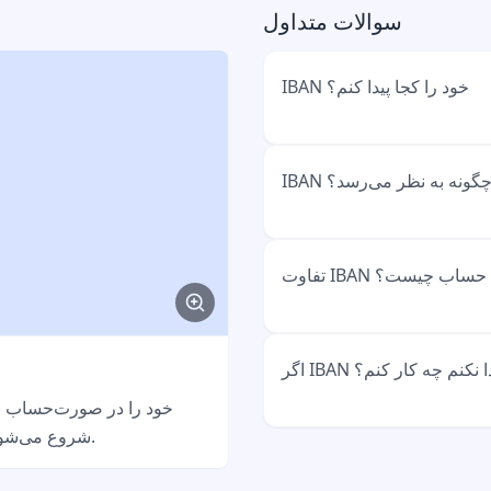
سوالات متداول
IBAN خود را کجا پیدا کنم؟
IBAN روی صورت‌حساب‌های بانکی، کارت بانکی، در اپلیکیشن
انی چگونه به نظر می‌رسد؟
 دارد. معمولاً بالای صفحه اول
صورت‌حساب است.
IBAN آلمانی همیشه با 'DE' شروع می‌شود و در مجموع ۲۲
 و شماره حساب چیست؟
رقم دارد. مثال: DE89 3704 0044 0532 0130 00. فاصله‌ها
فقط برای خوانایی هستند.
IBAN نسخه جدید بین‌المللی شماره حساب شماست. شماره
 را پیدا نکنم چه کار کنم؟
 می‌شود. امروزه تقریباً همه
می‌کنید. با 'DE' شروع می‌شود و ۲۲ رقم دارد.
 شعبه بروید. با کارت شناسایی
می‌توانند فوراً IBAN را به شما بدهند. همچنین در اپلیکیشن