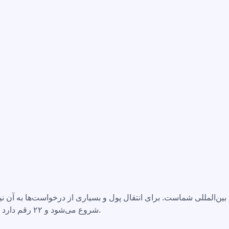
IBAN دارد. در آلمان همیشه با 'DE' شروع می‌شود و ۲۲ رقم دارد.