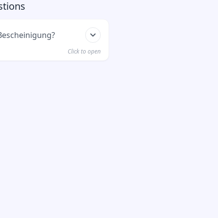
stions
Bescheinigung?
Click to open
u deine
längerst und die
itten hast.