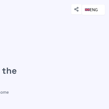
ENG
 the
 some
.