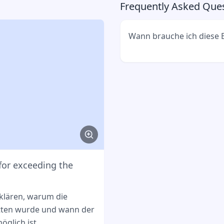
Frequently Asked Que
Wann brauche ich diese 
Du brauchst sie, wenn d
Aufenthaltserlaubnis ver
Regelstudienzeit überschr
for exceeding the
rklären, warum die
itten wurde und wann der
öglich ist.