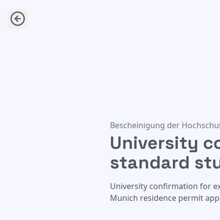
University confirmation for 
Bescheinigung der Hochschul
University c
standard st
University confirmation for e
Munich residence permit appl