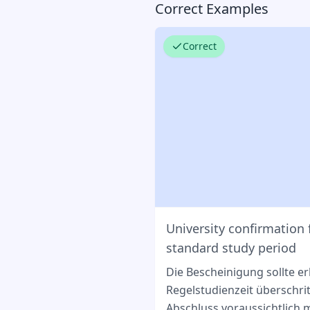
Correct Examples
Correct
University confirmation 
standard study period
Die Bescheinigung sollte e
Regelstudienzeit überschr
Abschluss voraussichtlich m