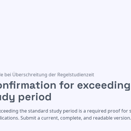
exceeding the standard study period
e bei Überschreitung der Regelstudienzeit
onfirmation for exceeding
udy period
xceeding the standard study period is a required proof for
ications. Submit a current, complete, and readable version