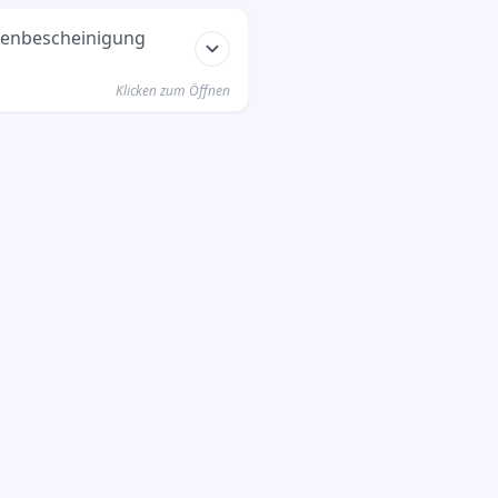
ienbescheinigung
Klicken zum Öffnen
die Höhe des Stipendiums,
tellende Stelle.