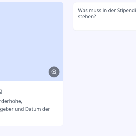
Was muss in der Stipend
stehen?
Wichtig sind dein Name, 
der Zeitraum und die auss
g
örderhöhe,
ngeber und Datum der