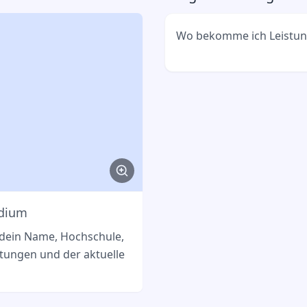
Wo bekomme ich Leistu
Du bekommst sie meiste
Studierendenportal oder 
deiner Hochschule.
udium
 dein Name, Hochschule,
stungen und der aktuelle