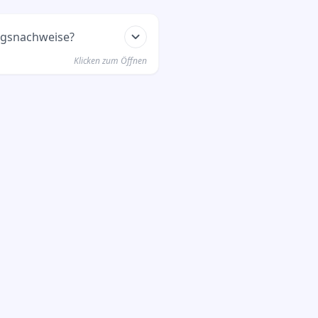
ngsnachweise?
Klicken zum Öffnen
ns im Prüfungsamt, im
als Transcript of Records