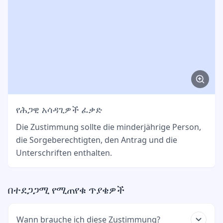
የሕጋዊ አሳዳጊዎች ፈቃድ
Die Zustimmung sollte die minderjährige Person,
die Sorgeberechtigten, den Antrag und die
Unterschriften enthalten.
በተደጋጋሚ የሚጠየቁ ጥያቄዎች
Wann brauche ich diese Zustimmung?