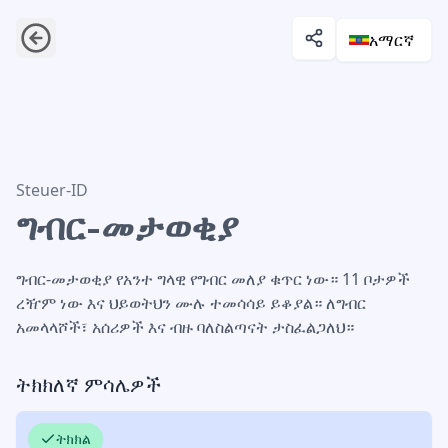
አማርኛ
ግብር-መታወቂያ
Steuer-ID
ግብር-መታወቂያ
ግብር-መታወቂያ የአንተ ግላዊ የግብር መለያ ቁጥር ነው። 11 ቦታዎች
ረዥም ነው እና ህይወትህን ሙሉ ተመሳሳይ ይቆያል። ለግብር
አመላላሾች፣ አሰሪዎች እና ብዙ ባለስልጣናት ታስፈልጋለህ።
ትክክለኛ ምሳሌዎች
ትክክል