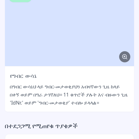
የግብር ውሳኔ
በግብር ውሳኔህ ላይ ግብር-መታወቂያህን አብዛኛውን ጊዜ ከላይ
በቀኝ ወይም በግራ ታገኛለህ። 11 ቁጥሮች ያሉት እና ብዙውን ጊዜ
'IdNr.' ወይም 'ግብር-መታወቂያ' ተብሎ ይላላል።
በተደጋጋሚ የሚጠየቁ ጥያቄዎች