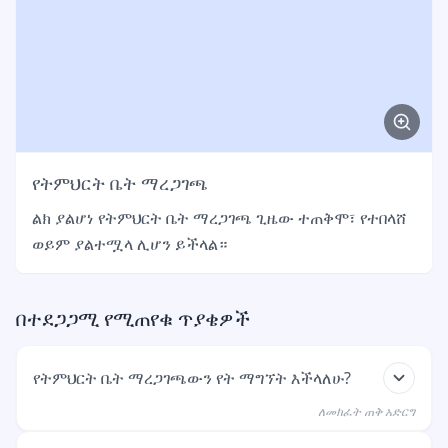
የትምህርት ቤት ማረጋገጫ
ልክ ያልሆነ የትምህርት ቤት ማረጋገጫ ጊዜው ተጠቅሞ፣ የተበላሸ
ወይም ያልተሟላ ሊሆን ይችላል።
በተደጋጋሚ የሚጠየቁ ጥያቄዎች
የትምህርት ቤት ማረጋገጫውን የት ማግኘት እችላለሁ?
ለመክፈት ጠቅ አድርግ