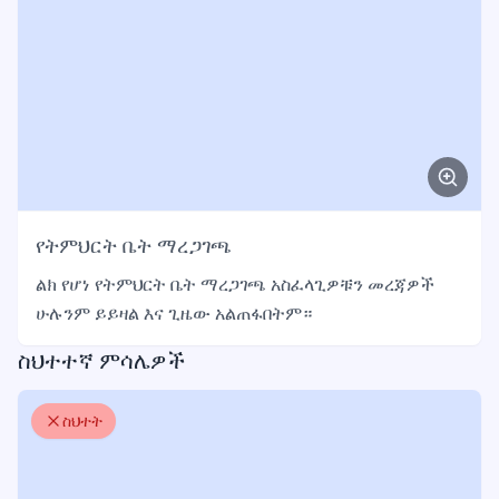
የትምህርት ቤት ማረጋገጫ
ልክ የሆነ የትምህርት ቤት ማረጋገጫ አስፈላጊዎቹን መረጃዎች
ሁሉንም ይይዛል እና ጊዜው አልጠፋበትም።
ስህተተኛ ምሳሌዎች
ስህተት