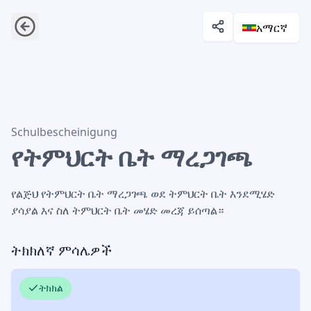
አማርኛ
የትምህርት ቤት ማረጋገጫ
Schulbescheinigung
የትምህርት ቤት ማረጋገጫ
የልጅህ የትምህርት ቤት ማረጋገጫ ወደ ትምህርት ቤት እንደሚሄድ
ያሳያል እና ስለ ትምህርት ቤት መሄድ መረጃ ይሰጣል።
ትክክለኛ ምሳሌዎች
ትክክል