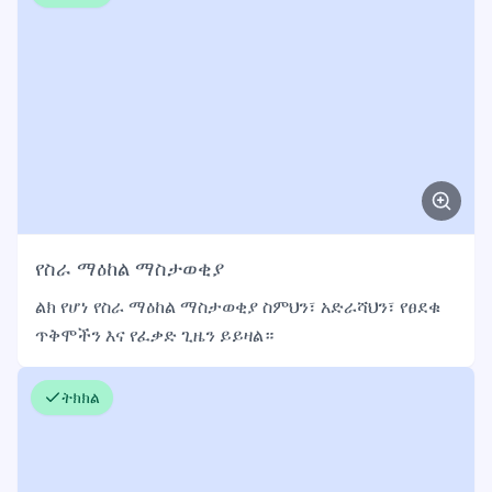
የስራ ማዕከል ማስታወቂያ
ልክ የሆነ የስራ ማዕከል ማስታወቂያ ስምህን፣ አድራሻህን፣ የፀደቁ
ጥቅሞችን እና የፈቃድ ጊዜን ይይዛል።
ትክክል