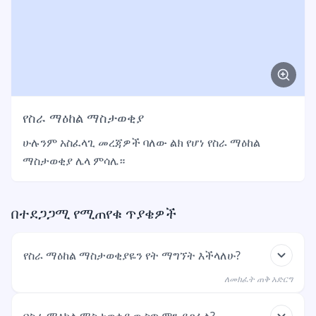
የስራ ማዕከል ማስታወቂያ
ሁሉንም አስፈላጊ መረጃዎች ባለው ልክ የሆነ የስራ ማዕከል
ማስታወቂያ ሌላ ምሳሌ።
በተደጋጋሚ የሚጠየቁ ጥያቄዎች
የስራ ማዕከል ማስታወቂያዬን የት ማግኘት እችላለሁ?
ለመክፈት ጠቅ አድርግ
የስራ ማዕከል ማስታወቂያህን ማመልከቻህ ከፀደቀ በኋላ ከስራ
በስራ ማዕከል ማስታወቂያ ውስጥ ምን ይጻፋል?