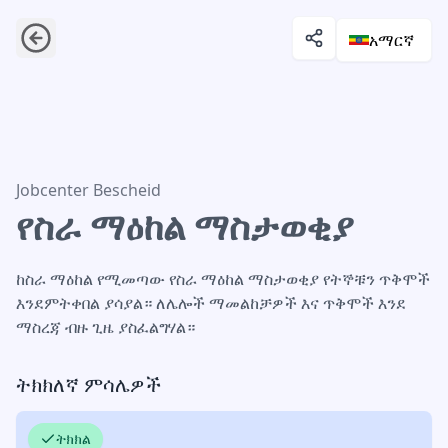
አማርኛ
የስራ ማዕከል ማስታወቂያ
Jobcenter Bescheid
የስራ ማዕከል ማስታወቂያ
ከስራ ማዕከል የሚመጣው የስራ ማዕከል ማስታወቂያ የትኞቹን ጥቅሞች
እንደምትቀበል ያሳያል። ለሌሎች ማመልከቻዎች እና ጥቅሞች እንደ
ማስረጃ ብዙ ጊዜ ያስፈልግሃል።
ትክክለኛ ምሳሌዎች
ትክክል