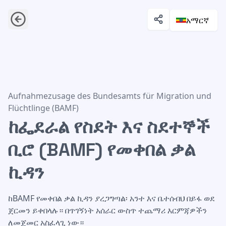
አማርኛ
ከፌደራል የስደት እና ስደተኞች ቢሮ (BAMF) የመቀበል ቃል ኪዳን
Aufnahmezusage des Bundesamts für Migration und
Flüchtlinge (BAMF)
ከፌደራል የስደት እና ስደተኞች
ቢሮ (BAMF) የመቀበል ቃል
ኪዳን
ከBAMF የመቀበል ቃል ኪዳን ያረጋግጣል፡ አንተ እና ቤተሰብህ በይፋ ወደ
ጀርመን ይቀበላሉ። በጥገኝነት አሰራር ውስጥ ተጨማሪ እርምጃዎችን
ለመጀመር አስፈላጊ ነው።