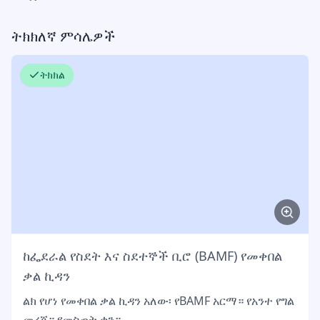
ትክክለኛ ምሳሌዎች
ትክክል
ከፌደራል የስደት እና ስደተኞች ቢሮ (BAMF) የመቀበል
ቃል ኪዳን
ልክ የሆነ የመቀበል ቃል ኪዳን አለው፡ የBAMF አርማ። የአንተ የግል
መረጃ። የመስጠት ቀን።